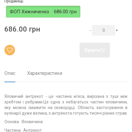
Продавець:
ФОП Хижниченко
686.00 грн
686.00 грн
-
+
Купити
Опис
Характеристики
Яловичий антрекот - це частина м'яса, вирізана з туші між
хребтом і ребрами.Це одна з небагатьох частин яловичини,
яку можна смажити на сковорідці. Область застосування в
кулінарії дуже велика, з антрекота готують тисячі різних страв.
Основа Яловичина
Частина Антрекот