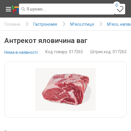
0
Гастрономія
М'ясо,птиця
М'ясо, напі
Головна
Антрекот яловичина ваг
Код товару: 017265
Штрих код: 017265
Нема в наявності