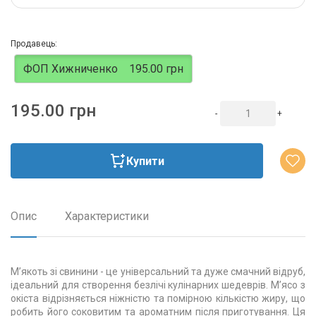
Продавець:
ФОП Хижниченко
195.00 грн
195.00 грн
-
+
Купити
Опис
Характеристики
М’якоть зі свинини - це універсальний та дуже смачний відруб,
ідеальний для створення безлічі кулінарних шедеврів. М’ясо з
окіста відрізняється ніжністю та помірною кількістю жиру, що
робить його соковитим та ароматним після приготування. Ця