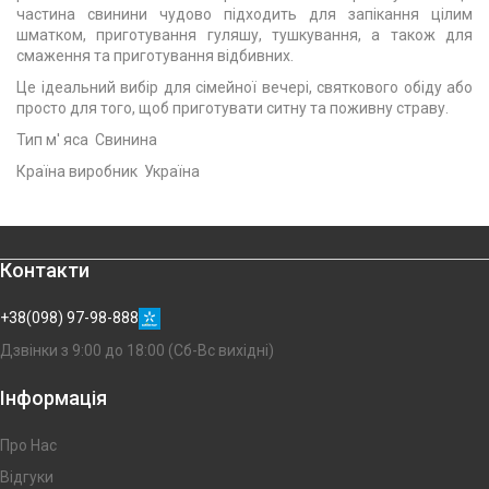
частина свинини чудово підходить для запікання цілим
шматком, приготування гуляшу, тушкування, а також для
смаження та приготування відбивних.
Це ідеальний вибір для сімейної вечері, святкового обіду або
просто для того, щоб приготувати ситну та поживну страву.
Тип м' яса Свинина
Країна виробник Україна
Контакти
+38(098) 97-98-888
Дзвінки з 9:00 до 18:00 (Сб-Вс вихідні)
Інформація
Про Нас
Відгуки