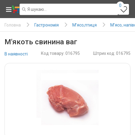
0
Гастрономія
М'ясо,птиця
М'ясо, напі
Головна
М'якоть свинина ваг
Код товару: 016795
Штрих код: 016795
В наявності