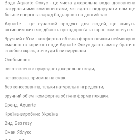
Вода Aquarte Фокус - це чиста джерельна вода, доповнена
натуральними компонентами, які здатні подарувати вам ще
більше енергії та заряд бадьорості на довгий час.
Aquarte - це сучасний продукт для людей, що живуть
активним життям, дбають про здоров'я та гарне самопочуття.
Зручний об'єм і комфортна обтічна форма пляшки неймовірно
смачної та корисної води Aquarte Фокус дають змогу брати її
із собою скрізь, хоч куди б ви вирушали.
Особливості:
виготовлена з природної джерельної води;
негазована, приємна на смак.
без консервантів, тільки натуральні інгредієнти;
зручний об'єм і комфортна обтічна форма пляшки.
Бренд Aquarte
Країна-виробник Україна
Вид Без газу
Смак Яблуко