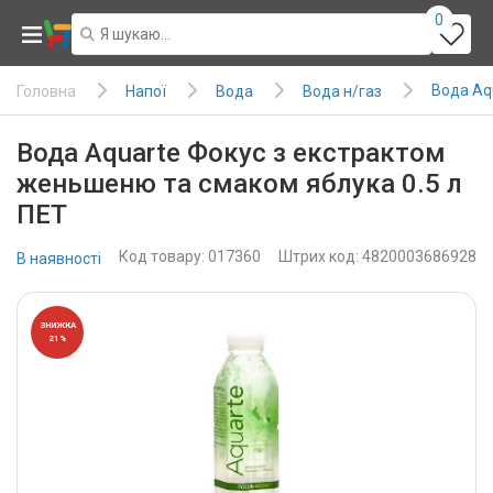
0
Вода Aq
Напої
Вода
Вода н/газ
Головна
Вода Aquarte Фокус з екстрактом
женьшеню та смаком яблука 0.5 л
ПЕТ
Код товару: 017360
Штрих код: 4820003686928
В наявності
ЗНИЖКА
21%