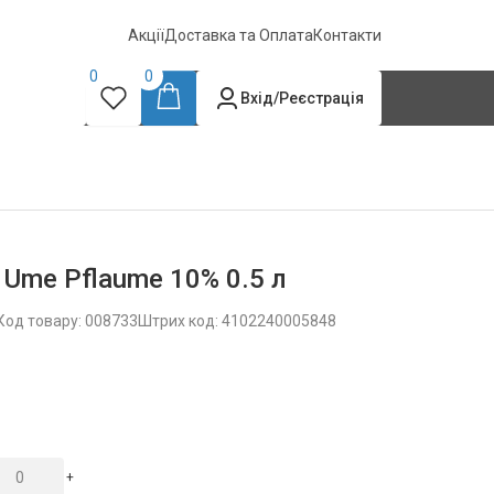
Акції
Доставка та Оплата
Контакти
0
0
Вхід/Реєстрація
 Ume Pflaume 10% 0.5 л
Код товару: 008733
Штрих код: 4102240005848
+