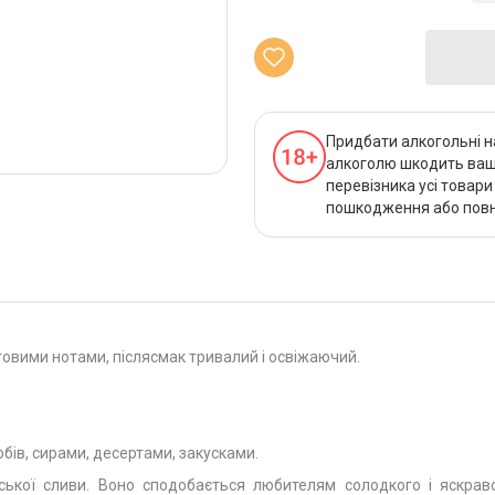
Придбати алкогольні н
алкоголю шкодить вашо
перевізника усі товар
пошкодження або повно
товими нотами, післясмак тривалий і освіжаючий.
бів, сирами, десертами, закусками.
ької сливи. Воно сподобається любителям солодкого і яскрав