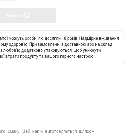
Купити
апої можуть особи, які досягли 18 років. Надмірне вживання
му здоров'ю. При замовленні з доставкою або на склад
и з любов'ю додатково упаковуються, щоб уникнути
ї втрати продукту та вашого гарного настрою.
ого смаку. Цей напій виготовляється шляхом