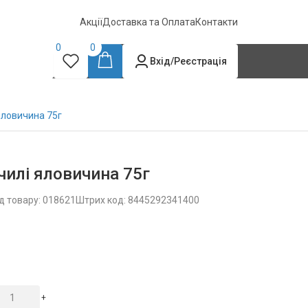
Акції
Доставка та Оплата
Контакти
0
0
Вхід/Реєстрація
яловичина 75г
чилі яловичина 75г
д товару: 018621
Штрих код: 8445292341400
+