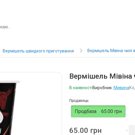
Вермішель Мівіна чилі 
Вермішель швидкого приготування
Вермішель Мівіна 
В наявності
Виробник:
Мивина
Ко
Продавець:
Продбаза
65.00 грн
65.00 грн
-