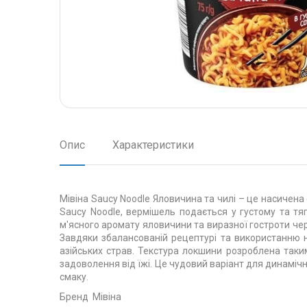
Опис
Характеристики
Мівіна Saucy Noodle Яловичина та чилі – це насичена 
Saucy Noodle, вермішель подається у густому та тяг
м'ясного аромату яловичини та виразної гостроти че
Завдяки збалансованій рецептурі та використанню н
азійських страв. Текстура локшини розроблена таки
задоволення від їжі. Це чудовий варіант для динаміч
смаку.
Бренд
Мівіна