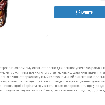
Купити
страва в азійському стилі, створена для поціновувачів яскравих і п
учому соусі, який повністю огортає локшину, даруючи відчуття а
рвоного чилі створює потужний гастрономічний акцент, що ідеальн
атуральних прянощів, цей засіб швидкого приготування дозволяє
м чином, щоб зберігати пружність після запарювання, що у поєд
них людей, які шукають спосіб швидко втамувати голод та додати д