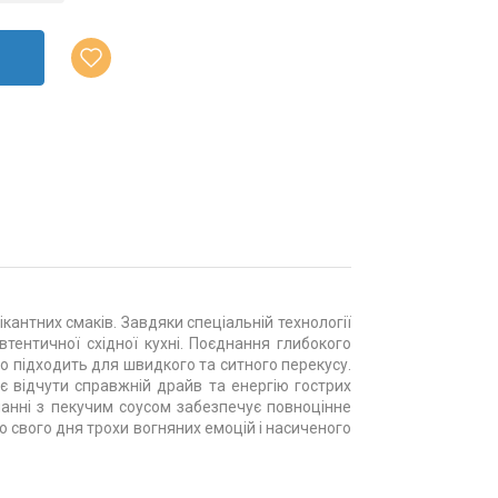
ікантних смаків. Завдяки спеціальній технології
втентичної східної кухні. Поєднання глибокого
о підходить для швидкого та ситного перекусу.
 відчути справжній драйв та енергію гострих
нанні з пекучим соусом забезпечує повноцінне
о свого дня трохи вогняних емоцій і насиченого