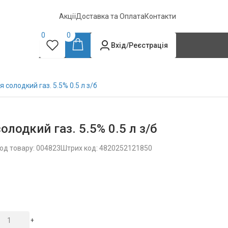
Акції
Доставка та Оплата
Контакти
0
0
Вхід/Реєстрація
 солодкий газ. 5.5% 0.5 л з/б
лодкий газ. 5.5% 0.5 л з/б
од товару: 004823
Штрих код: 4820252121850
+