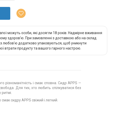
апої можуть особи, які досягли 18 років. Надмірне вживання
му здоров'ю. При замовленні з доставкою або на склад
и з любов'ю додатково упаковуються, щоб уникнути
ї втрати продукту та вашого гарного настрою.
го різноманітність і смак сповна. Сидр APPS —
 свобода. Для тих, хто любить спілкуватися без
 ритмі.
смак сидру APPS свіжий і легкий.