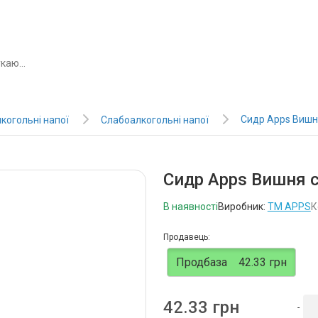
Сидр Apps Вишня
когольні напої
Слабоалкогольні напої
Сидр Apps Вишня со
В наявності
Виробник:
ТМ APPS
К
Продавець:
Продбаза
42.33 грн
42.33 грн
-