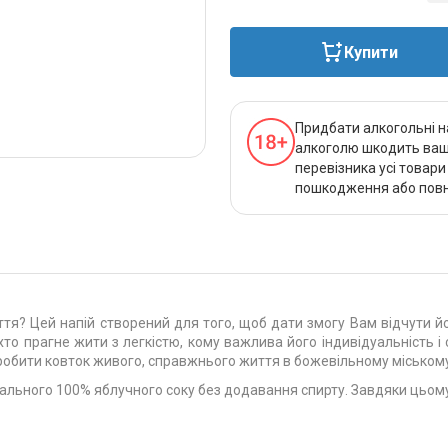
Купити
Придбати алкогольні н
алкоголю шкодить вашо
перевізника усі товар
пошкодження або повно
тя? Цей напій створений для того, щоб дати змогу Вам відчути йо
 хто прагне жити з легкістю, кому важлива його індивідуальність і
 зробити ковток живого, справжнього життя в божевільному міському
льного 100% яблучного соку без додавання спирту. Завдяки цьому 