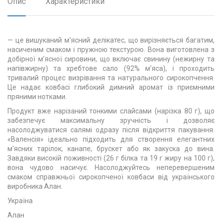
Опис
Характеристики
— це вишуканий м'ясний делікатес, що вирізняється багатим,
насиченим смаком і пружною текстурою. Вона виготовлена з
добірної м'ясної сировини, що включає свинину (нежирну та
напівжирну) та хребтове сало (92% м'яса), і проходить
тривалий процес визрівання та натурального сирокопчення.
Це надає ковбасі глибокий димний аромат із приємними
пряними нотками.
Продукт вже нарізаний тонкими слайсами (нарізка 80 г), що
забезпечує максимальну зручність і дозволяє
насолоджуватися салямі одразу після відкриття пакування.
«Валенсія» ідеально підходить для створення елегантних
м'ясних тарілок, канапе, брускет або як закуска до вина.
Завдяки високій поживності (26 г білка та 19 г жиру на 100 г),
вона чудово насичує. Насолоджуйтесь неперевершеним
смаком справжньої сирокопченої ковбаси від українського
виробника Алан.
Україна
Алан