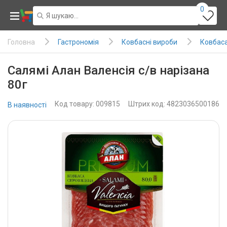
0
Гастрономія
Ковбасні вироби
Ковбаса 
Головна
Салямі Алан Валенсія с/в нарізана
80г
Код товару: 009815
Штрих код: 4823036500186
В наявності