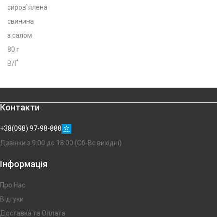
сиров`ялена
свинина
з салом
80 г
В/Ґ
Контакти
+38(098) 97-98-888
Дзвінки з 9:00 до 18:00 (Сб-Вс вихідні)
Інформація
Про Нас
Відгуки
Доставка та Оплата