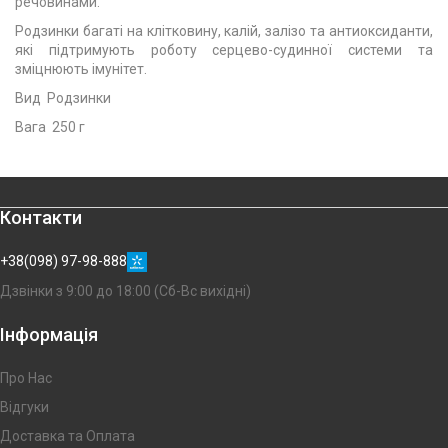
речовинами.
Родзинки багаті на клітковину, калій, залізо та антиоксиданти,
які підтримують роботу серцево-судинної системи та
зміцнюють імунітет.
Вид Родзинки
Вага 250 г
Контакти
+38(098) 97-98-888
Дзвінки з 9:00 до 18:00 (Сб-Вс вихідні)
Інформація
Про Нас
Відгуки
Доставка та Оплата