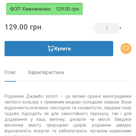
ФОП Хижниченко
129.00 грн
129.00 грн
-
+
Купити
Опис
Характеристики
Родзинки Джамбо золоті – це великі сушені виноградинки
світлого кольору з приємним медово-солодким смаком. Вони
відрізняються м’якою текстурою та соковитістю, завдяки чому
чудово підходять як для самостійного перекусу, так і для
додавання у каші, випічку, десерти чи мюслі. Завдяки
високому вмісту природних цукрів, родзинки швидко
відновлюють енергію та забезпечують організм корисними