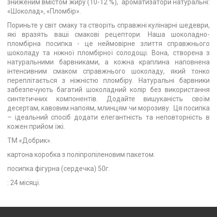
зниженим вмістом жиру (10-12 %), ароматизатори натуральні:
«Шоколад», «Пломбір».
Пориньте у світ смаку та створіть справжні кулінарні шедеври,
які вразять ваші смакові рецептори. Наша шоколадно-
пломбірна посипка - це неймовірне злиття справжнього
шоколаду та ніжної пломбірної солодощі. Вона, створена з
натуральними барвниками, а кожна краплина наповнена
інтенсивним смаком справжнього шоколаду, який тонко
переплітається з ніжністю пломбіру. Натуральні барвники
забезпечують багатий шоколадний колір без використання
синтетичних компонентів. Додайте вишуканість своїм
десертам, кавовим напоям, млинцям чи морозиву. Ця посипка
– ідеальний спосіб додати елегантність та неповторність в
кожен прийом їжі.
ТМ «Добрик».
картона коробка з поліпропіленовим пакетом.
посипка фігурна (сердечка) 50г.
: 24 місяці.