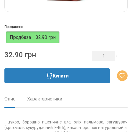
Продавець:
Продбаза
32.90 грн
32.90 грн
-
+
Купити
Опис
Характеристики
: цукор, борошно пшеничне в/с, олія пальмова, загущувач
(крохмаль кукурудзяний, Е466), какао-порошок натуральний зі