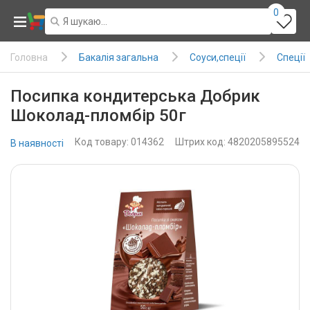
0
Бакалія загальна
Соуси,спеції
Спеції
Головна
Посипка кондитерська Добрик
Шоколад-пломбір 50г
Код товару: 014362
Штрих код: 4820205895524
В наявності