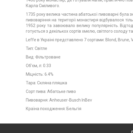
1460 року монастир, де готували напій, практично по
Карла Сміливого.
1735 року велика частина абатської пивоварні була з
пивоваріння на території монастиря відбувалося тіль
1952 року та завоювало велику популярність. Відтод
готується з декількох сортів хмелю, світлого солоду 
Leffe в Україні представлено 7 сортами: Blond, Brune, 
Тип: Світле
Вид: Фільтроване
Об'єм, л: 0.33
Міцність: 6.4%
Тара: Скляна пляшка
Сорт пива: Абатське пиво
Пивоварня: Anheuser-Busch InBev
Країна походження: Бельгія
Д