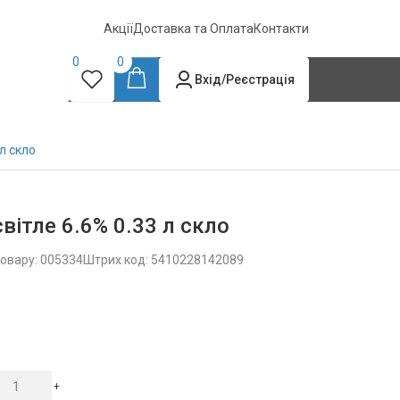
Акції
Доставка та Оплата
Контакти
0
0
Вхід/Реєстрація
 л скло
світле 6.6% 0.33 л скло
овару: 005334
Штрих код: 5410228142089
+