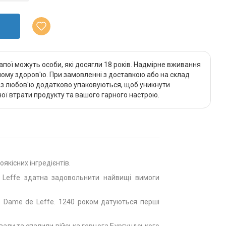
апої можуть особи, які досягли 18 років. Надмірне вживання
му здоров'ю. При замовленні з доставкою або на склад
и з любов'ю додатково упаковуються, щоб уникнути
ї втрати продукту та вашого гарного настрою.
якісних інгредієнтів.
ів Leffe здатна задовольнити найвищі вимоги
re Dame de Leffe. 1240 роком датуються перші