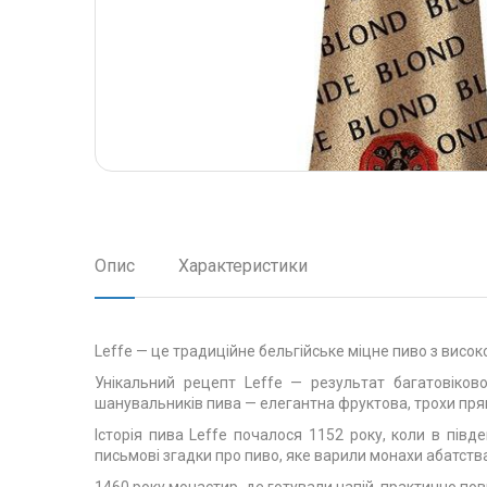
Опис
Характеристики
Leffe — це традиційне бельгійське міцне пиво з високо
Унікальний рецепт Leffe — результат багатовіково
шанувальників пива — елегантна фруктова, трохи пря
Історія пива Leffe почалося 1152 року, коли в півд
письмові згадки про пиво, яке варили монахи абатств