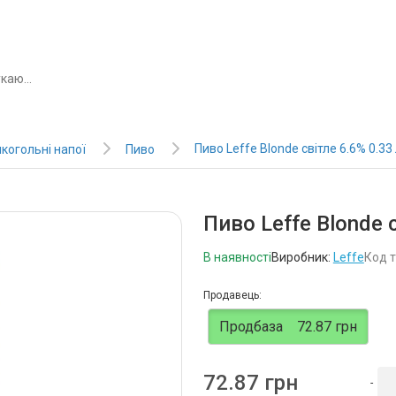
Пиво Leffe Blonde світле 6.6% 0.33
когольні напої
Пиво
Пиво Leffe Blonde 
В наявності
Виробник:
Leffe
Код т
Продавець:
Продбаза
72.87 грн
72.87 грн
-