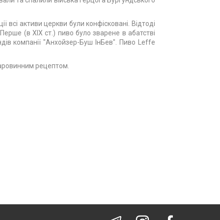
ували та спалили війська герцога Бургундського
ї всі активи церкви були конфісковані. Відтоді
Перше (в XIX ст.) пиво було зварене в абатстві
дів компанії "Анхойзер-Буш ІнБев". Пиво Leffe
 старовинним рецептом.