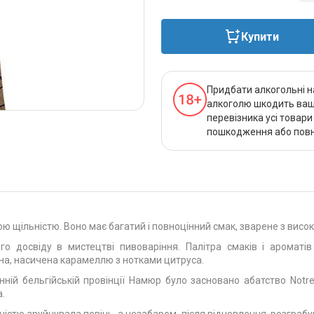
Купити
Придбати алкогольні н
алкоголю шкодить вашо
перевізника усі товар
пошкодження або повно
ю щільністю. Воно має багатий і повноцінний смак, зварене з високо
го досвіду в мистецтві пивоваріння. Палітра смаків і аромат
на, насичена карамеллю з нотками цитруса.
енній бельгійській провінції Намюр було засновано абатство Not
а.