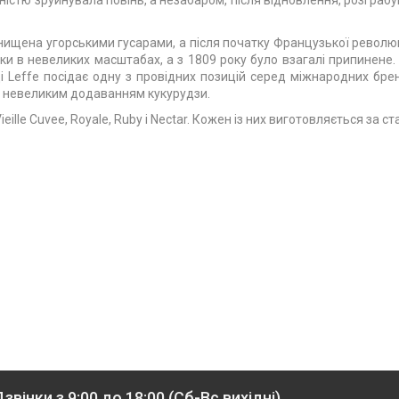
вністю зруйнувала повінь, а незабаром, після відновлення, розграб
нищена угорськими гусарами, а після початку Французької революці
ки в невеликих масштабах, а з 1809 року було взагалі припинене. 
і Leffe посідає одну з провідних позицій серед міжнародних брен
та невеликим додаванням кукурудзи.
Vieille Cuvee, Royale, Ruby і Nectar. Кожен із них виготовляється за
звінки з 9:00 до 18:00 (Сб-Вс вихідні)