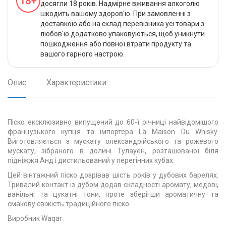
досягли 18 років. Надмірне вживання алкоголю
шкодить вашому здоров'ю. При замовленні з
доставкою або на склад перевізника усі товари з
любов'ю додатково упаковуються, щоб уникнути
пошкодження або повної втрати продукту та
вашого гарного настрою.
Опис
Характеристики
Піско ексклюзивно випущений до 60-ї річниці найвідомішого
французького купця та імпортера La Maison Du Whisky.
Виготовляється з мускату олександрійського та рожевого
мускату, зібраного в долині Тулауен, розташованої біля
підніжжя Анд і дистильований у перегінних кубах.
Цей вінтажний піско дозрівав шість років у дубових барелях.
Тривалий контакт із дубом додав складності аромату, медові,
ванільні та цукатні тони, проте зберігши ароматичну та
смакову свіжість традиційного піско.
Виробник Waqar