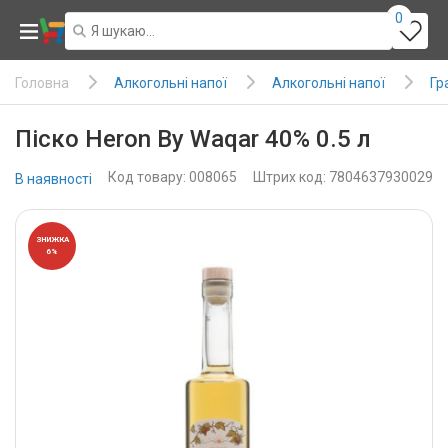
0
Алкогольні напої
Алкогольні напої
Гр
Головна
Піско Heron By Waqar 40% 0.5 л
Код товару: 008065
Штрих код: 7804637930029
В наявності
ЗНИЖКА
6%