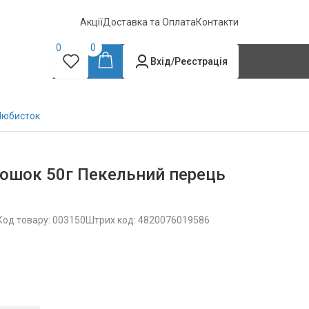
Акції
Доставка та Оплата
Контакти
0
0
Вхід/Реєстрація
Любисток
рошок 50г Пекельний перець
Код товару: 003150
Штрих код: 4820076019586