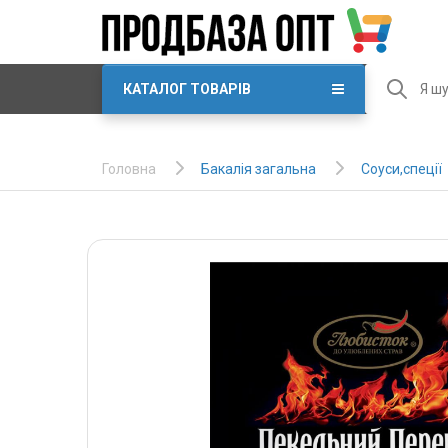
КАТАЛОГ ТОВАРІВ
Бакалія загальна
Соуси,спеції
Головна