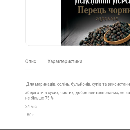
Опис
Характеристики
Для маринадів, солінь, бульйонів, супів та викоистання
зберігати в сухих, чистих, добре вентильованих, не 
не більше 75 %.
24 міс.
50 г