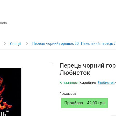
Перець чорний горошок 50г Пекельний перець 
Спеції
Перець чорний го
Любисток
В наявності
Виробник:
Любисток
Продавець:
Продбаза
42.00 грн