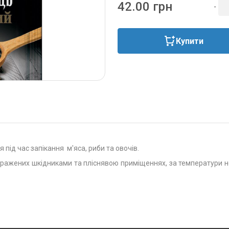
42.00 грн
-
Купити
 під час запікання м'яса, риби та овочів.
заражених шкідниками та пліснявою приміщеннях, за температури не