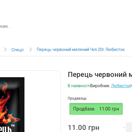
Перець червоний мелений Чілі 20г Любисток
Спеції
Перець червоний м
В наявності
Виробник:
Любисток
Продавець:
Продбаза
11.00 грн
11.00 грн
-