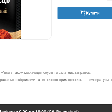
Купити
 м'яса а також маринадів, соусів та салатних заправок.
заражених шкідниками та пліснявою приміщеннях, за температури не
звінки з 9:00 до 18:00 (Сб-Вс вихідні)