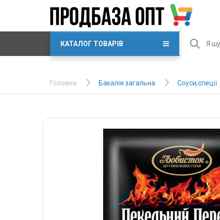
КАТАЛОГ ТОВАРІВ
Бакалія загальна
Соуси,спеції
Головна