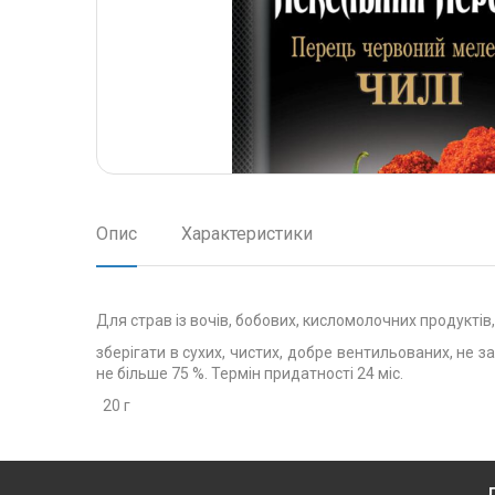
Опис
Характеристики
Для страв із вочів, бобових, кисломолочних продуктів,
зберігати в сухих, чистих, добре вентильованих, не 
не більше 75 %. Термін придатності 24 міс.
20 г
Д