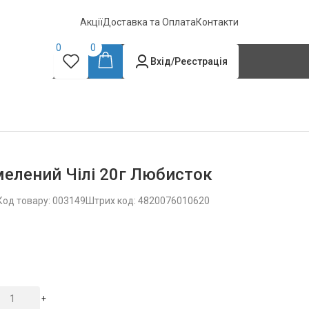
Акції
Доставка та Оплата
Контакти
0
0
Вхід/Реєстрація
елений Чілі 20г Любисток
Код товару: 003149
Штрих код: 4820076010620
+