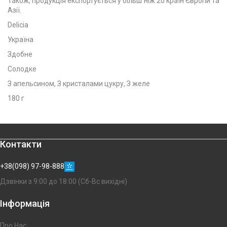
Також, продукція експортується у більш ніж 20 країн Європи та
Азії.
Delicia
Україна
Здобне
Солодке
З апельсином, З кристалами цукру, З желе
180 г
Контакти
+38(098) 97-98-888
Дзвінки з 9:00 до 18:00 (Сб-Вс вихідні)
Інформація
Про Нас