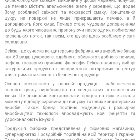
кисло-солодким смакам. Виконане у формі чарівних яблучок,
це печиво містить апельсинове желе у середині, що додає
йому особливої свіжості та яскравості смаку. Кришталики
цукру на поверхні не лише прикрашають печиво, а й
доповнюють його смак. Печиво стане чудовим доповненням
до будь-якого чаювання, пропонуючи насолоду як любителям
кисленьких ноток, так і всім, хто шукає щось особливе у світі
солодощів.
Delicia - це сучасна кондитерська фабрика, яка виробляє більш
ніж 60 видів цукрового, здобного, збивного здобного печива,
вафель і заварних пряників. Філософія Delicia полягає у виборі
натуральних продуктів і використанні авторських рецептур
для отримання якісної та безпечної продукції.
Основа впевненості у власній продукції - забезпечення
повного циклу виробництва на спеціальних технологічних
лініях. Це дозволяє контролювати процес на всіх етапах з
моменту відбору сировини до випуску готових кондитерських
виробів. Також бренд постійно модернізує і розширює
виробництво: технологи впроваджують нові рецепти та
удосконалюють існуючі.
Продукція фабрики представлена у фірмових магазинах,
супермаркетах і роздрібній торгівлі на всій території України.