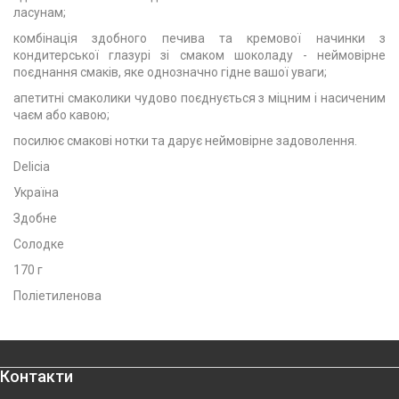
ласунам;
комбінація здобного печива та кремової начинки з
кондитерської глазурі зі смаком шоколаду - неймовірне
поєднання смаків, яке однозначно гідне вашої уваги;
апетитні смаколики чудово поєднується з міцним і насиченим
чаєм або кавою;
посилює смакові нотки та дарує неймовірне задоволення.
Delicia
Україна
Здобне
Солодке
170 г
Поліетиленова
Контакти