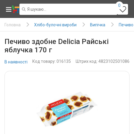
0
Хлібо-булочні вироби
Випічка
Печиво
Головна
Печиво здобне Delicia Райські
яблучка 170 г
Код товару: 016135
Штрих код: 4823102501086
В наявності