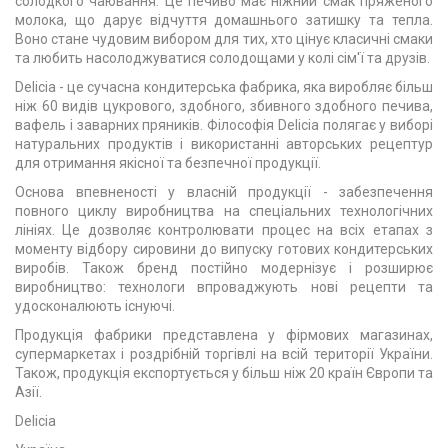
солодкого чаювання. Це печиво має ніжний смак пряженого
молока, що дарує відчуття домашнього затишку та тепла.
Воно стане чудовим вибором для тих, хто цінує класичні смаки
та любить насолоджуватися солодощами у колі сім'ї та друзів.
Delicia - це сучасна кондитерська фабрика, яка виробляє більш
ніж 60 видів цукрового, здобного, збивного здобного печива,
вафель і заварних пряників. Філософія Delicia полягає у виборі
натуральних продуктів і використанні авторських рецептур
для отримання якісної та безпечної продукції.
Основа впевненості у власній продукції - забезпечення
повного циклу виробництва на спеціальних технологічних
лініях. Це дозволяє контролювати процес на всіх етапах з
моменту відбору сировини до випуску готових кондитерських
виробів. Також бренд постійно модернізує і розширює
виробництво: технологи впроваджують нові рецепти та
удосконалюють існуючі.
Продукція фабрики представлена у фірмових магазинах,
супермаркетах і роздрібній торгівлі на всій території України.
Також, продукція експортується у більш ніж 20 країн Європи та
Азії.
Delicia