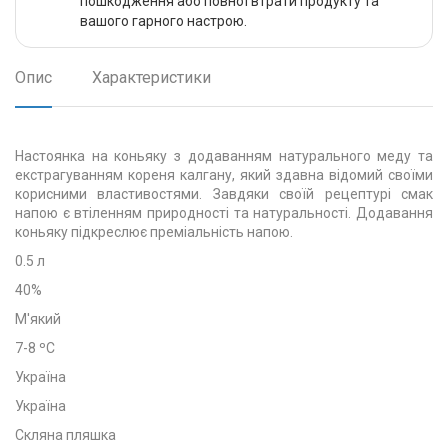
пошкодження або повної втрати продукту та
вашого гарного настрою.
Опис
Характеристики
Настоянка на коньяку з додаванням натурального меду та
екстрагуванням кореня калгану, який здавна відомий своїми
корисними властивостями. Завдяки своїй рецептурі смак
напою є втіленням природності та натуральності. Додавання
коньяку підкреслює преміальність напою.
0.5 л
40%
М'який
7-8 ºC
Україна
Україна
Скляна пляшка