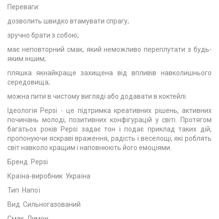
Переваги:
дозволить швидко втамувати спрагу;
зручно брати з собою;
має неповторний смак, який неможливо переплутати з будь-
яким іншим;
пляшка якнайкраще захищена від впливів навколишнього
середовища;
можна пити в чистому вигляді або додавати в коктейлі.
Ідеологія Pepsi - це підтримка креативних рішень, активних
починань молоді, позитивних конфігурацій у світі. Протягом
багатьох років Pepsi задає тон і подає приклад таких дій,
пропонуючи яскраві враження, радість і веселощі, які роблять
світ навколо кращим і наповнюють його емоціями.
Бренд Pepsi
Країна-виробник Україна
Тип Напої
Вид Сильногазований
Смак Лимон