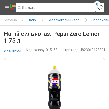
0
Напої
Безалкогольні напої
Солодковм
Головна
Напій сильногаз. Pepsi Zero Lemon
1.75 л
Код товару: 015158
Штрих код: 4823063128391
В наявності