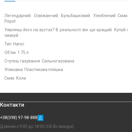
Легендарний. Освіжаючий. Бульбашковий. Улюблений Смак
Pepsi!
Уявляєш його на вустах? В реальності він ще кращий. Купуй і
смакуй
Тип Напої
Об'єм 1.75 л
Ступінь газування Сильногазована
Упаковка Пластикова пляшка
Смак Кола
Контакти
+38(098) 97-98-888
Дзвінки з 9:00 до 18:00 (Сб-Вс вихідні)