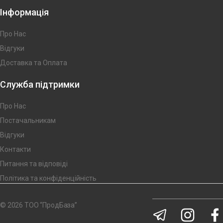
Інформація
Про Нас
Відгуки
Доставка та Оплата
Служба підтримки
Про Нас
Постачальникам
Відгуки
Контакти
Питання та відповіді
Політика та конфіденційність
© 2026 ТОО “ПродБаза”