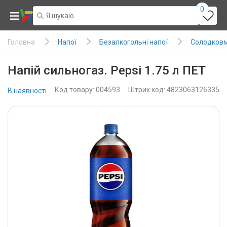
0
Напої
Безалкогольні напої
Солодковм
Головна
Напій сильногаз. Pepsi 1.75 л ПЕТ
Код товару: 004593
Штрих код: 4823063126335
В наявності