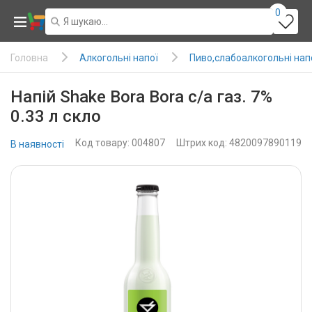
0
Алкогольні напої
Пиво,слабоалкогольні нап
Головна
Напій Shake Bora Bora с/а газ. 7%
0.33 л скло
Код товару: 004807
Штрих код: 4820097890119
В наявності