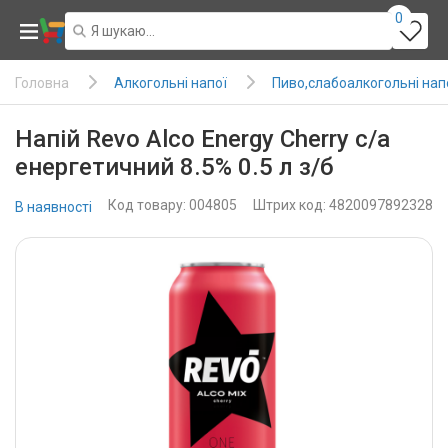
0
Алкогольні напої
Пиво,слабоалкогольні нап
Головна
Напій Revo Alco Energy Cherry с/а
енергетичний 8.5% 0.5 л з/б
Код товару: 004805
Штрих код: 4820097892328
В наявності