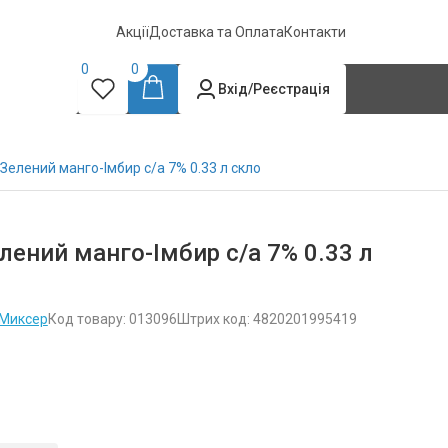
Акції
Доставка та Оплата
Контакти
0
0
Вхід/Реєстрація
 Зелений манго-Імбир с/а 7% 0.33 л скло
лений манго-Імбир с/а 7% 0.33 л
Миксер
Код товару: 013096
Штрих код: 4820201995419