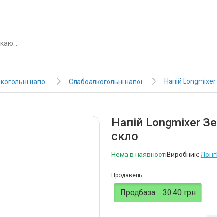
Напій Longmixer
когольні напої
Слабоалкогольні напої
Напій Longmixer Зе
скло
Нема в наявності
Виробник:
Лонг
Продавець:
Продбаза
30.40 грн