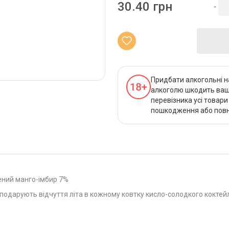
30.40 грн
-
Придбати алкогольні н
алкоголю шкодить вашо
перевізника усі товар
пошкодження або повно
ений манго-імбир 7%
ру подарують відчуття літа в кожному ковтку кисло-солодкого коктей