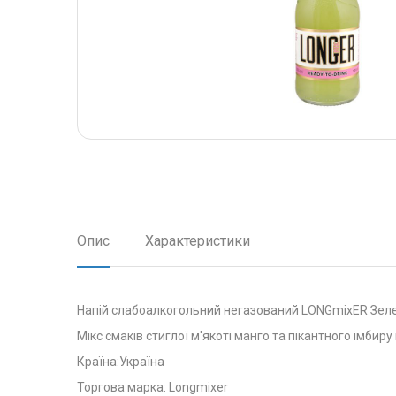
Опис
Характеристики
Напій слабоалкогольний негазований LONGmixER Зел
Мікс смаків стиглої м'якоті манго та пікантного імби
Країна:
Україна
Торгова марка: Longmixer