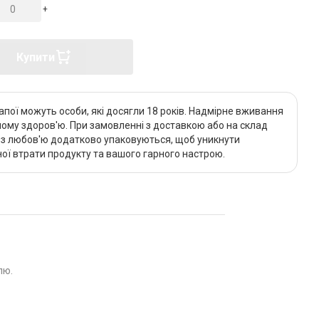
+
Купити
апої можуть особи, які досягли 18 років. Надмірне вживання
му здоров'ю. При замовленні з доставкою або на склад
и з любов'ю додатково упаковуються, щоб уникнути
ї втрати продукту та вашого гарного настрою.
лю.