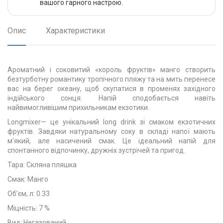
вашого гарного настрою.
Опис
Характеристики
Ароматний і соковитий «король фруктів» манго cтворить
безтурботну романтику тропічного пляжу та на мить перенесе
вас на берег океану, щоб скупатися в променях західного
індійського сонця. Напій сподобається навіть
найвимогливішим прихильникам екзотики.
Longmixer— це унікальний long drink зі смаком екзотичних
фруктів. Завдяки натуральному соку в складі напої мають
м'який, але насичений смак. Це ідеальний напій для
спонтанного відпочинку, дружніх зустрічей та пригод.
Тара: Скляна пляшка
Смак: Манго
Об'єм, л: 0.33
Міцність: 7 %
Вид: Негазований