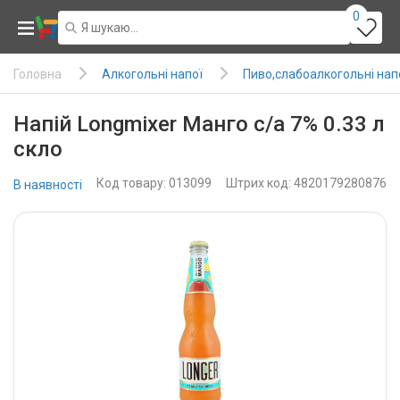
0
Алкогольні напої
Пиво,слабоалкогольні нап
Головна
Напій Longmixer Манго с/а 7% 0.33 л
скло
Код товару: 013099
Штрих код: 4820179280876
В наявності