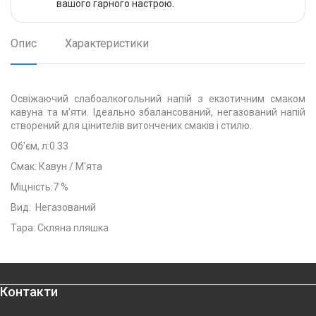
вашого гарного настрою.
Опис
Характеристики
Освіжаючий слабоалкогольний напій з екзотичним смаком
кавуна та м’яти. Ідеально збалансований, негазований напій
створений для цінителів витончених смаків і стилю.
Об'єм, л:
0.33
Смак:
Кавун / М'ята
Міцність:
7 %
Вид: Негазований
Тара:
Скляна пляшка
Контакти