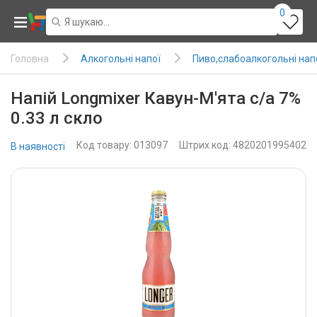
0
Алкогольні напої
Пиво,слабоалкогольні нап
Головна
Напій Longmixer Кавун-М'ята с/а 7%
0.33 л скло
Код товару: 013097
Штрих код: 4820201995402
В наявності