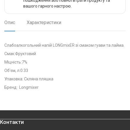
пошкодження або повної втрати продукту та
вашого гарного настрою.
Опис
Характеристики
Слабоалкогольний напій LONGmixER зі смаком гуави та лайма.
Смак:
Фруктовий
Міцність:
7%
Об'єм, л:
0.33
Упаковка:
Скляна пляшка
Бренд: Longmixer
Контакти