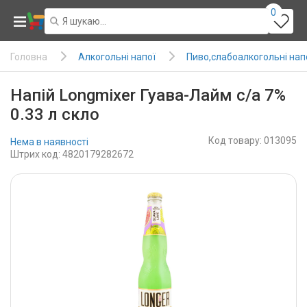
0
Алкогольні напої
Пиво,слабоалкогольні нап
Головна
Напій Longmixer Гуава-Лайм с/а 7%
0.33 л скло
Код товару: 013095
Нема в наявності
Штрих код: 4820179282672