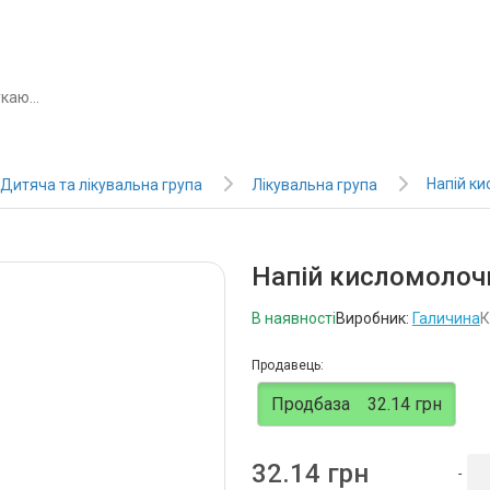
Напій к
Дитяча та лікувальна група
Лікувальна група
Напій кисломолочн
В наявності
Виробник:
Галичина
К
Продавець:
Продбаза
32.14 грн
32.14 грн
-