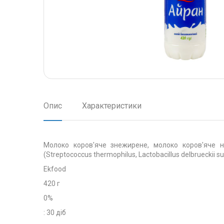
Опис
Характеристики
Молоко коров'яче знежирене, молоко коров'яче не
(Streptococcus thermophilus, Lactobacillus delbrueckii su
Ekfood
420 г
0%
: 30 діб