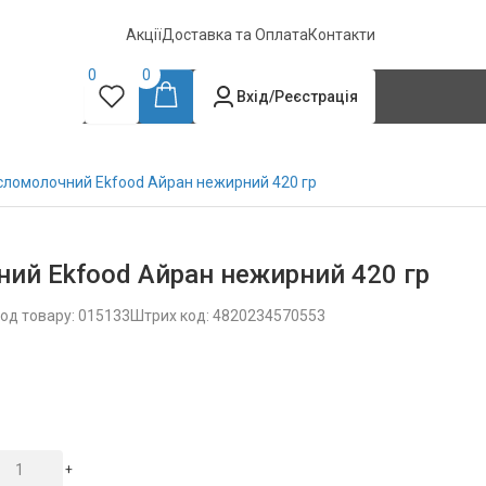
Акції
Доставка та Оплата
Контакти
0
0
Вхід/Реєстрація
исломолочний Ekfood Айран нежирний 420 гр
ий Ekfood Айран нежирний 420 гр
од товару: 015133
Штрих код: 4820234570553
+