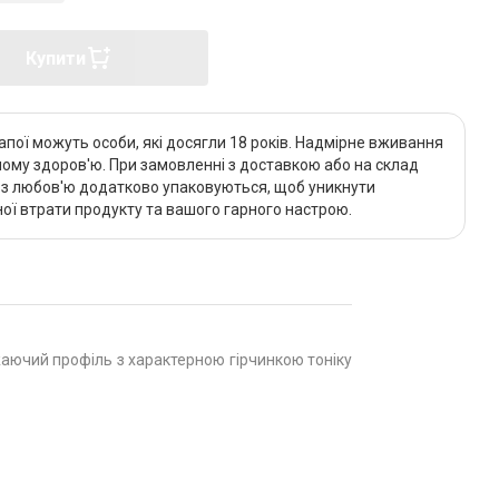
Купити
апої можуть особи, які досягли 18 років. Надмірне вживання
му здоров'ю. При замовленні з доставкою або на склад
и з любов'ю додатково упаковуються, щоб уникнути
ї втрати продукту та вашого гарного настрою.
віжаючий профіль з характерною гірчинкою тоніку