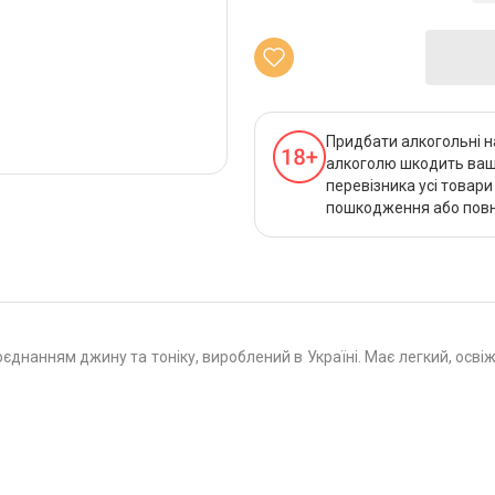
Придбати алкогольні н
алкоголю шкодить вашо
перевізника усі товар
пошкодження або повно
 поєднанням джину та тоніку, вироблений в Україні. Має легкий, ос