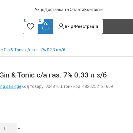
Акції
Доставка та Оплата
Контакти
0
0
Вхід/Реєстрація
ge Gin & Tonic с/а газ. 7% 0.33 л з/б
Gin & Tonic с/а газ. 7% 0.33 л з/б
ng`s Bridge
Код товару: 004816
Штрих код: 4820252121669
+