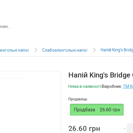
Напій King's Brid
когольні напої
Слабоалкогольні напої
Напій King's Bridge 
Нема в наявності
Виробник:
ТМ Ki
Продавець:
Продбаза
26.60 грн
26.60 грн
-