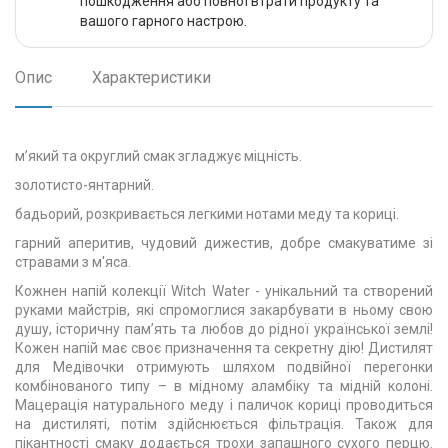
пошкодження або повної втрати продукту та
вашого гарного настрою.
Опис
Характеристики
м’який та округлий смак згладжує міцність.
золотисто-янтарний.
бадьорий, розкривається легкими нотами меду та кориці.
гарний аперитив, чудовий дижестив, добре смакуватиме зі
стравами з м'яса.
Кожнен напій колекції Witch Water - унікальний та створений
руками майстрів, які спромоглися закарбувати в ньому свою
душу, історичну пам’ять та любов до рідної української землі!
Кожен напій має своє призначення та секретну дію! Дистилят
для Медівочки отримують шляхом подвійної перегонки
комбінованого типу – в мідному аламбіку та мідній колоні.
Мацерація натурального меду і паличок кориці проводиться
на дистиляті, потім здійснюється фільтрація. Також для
пікантності смаку додається трохи запашного сухого перцю.