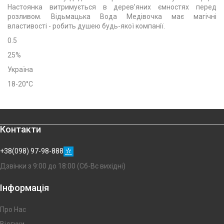
Настоянка витримується в дерев’яних ємностях перед
розливом. Відьмацька Вода Медівочка має магічні
властивості - робить душею будь-якої компанії.
0.5
25%
Україна
18-20°С
Контакти
+38(098) 97-98-888
Дзвінки з 9:00 до 18:00 (Сб-Вс вихідні)
Інформація
Про Нас
Відгуки