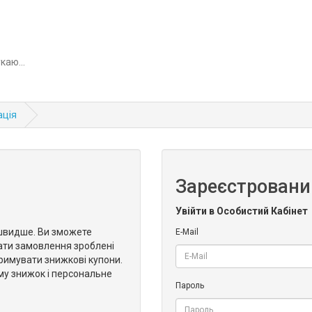
ація
Зареєстровани
Увійти в Особистий Кабінет
швидше. Ви зможете
E-Mail
ати замовлення зроблені
тримувати знижкові купони.
му знижок і персональне
Пароль