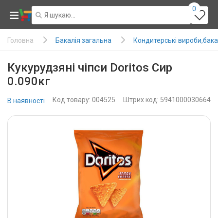
0
Бакалія загальна
Кондитерські вироби,бака
Головна
Кукурудзяні чіпси Doritos Сир
0.090кг
Код товару: 004525
Штрих код: 5941000030664
В наявності