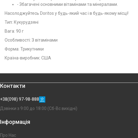
- Збагачені основними вітамінами та мінералами.
Насолоджуйтесь Doritos у будь-який час і в будь-якому місці!
Тип: Кукурудзяні
Вага: 90 г
Особливості: З вітамінами
Форма: Трикутники
Країна-виробник: США
Контакти
+38(098) 97-98-888
Дзвінки з 9:00 до 18:00 (Сб-Вс вихідні)
Інформація
Про Нас