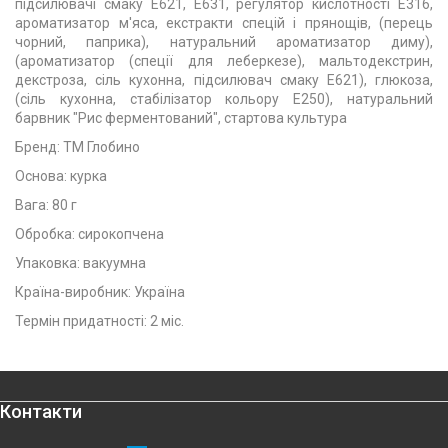
підсилювачі смаку Е621, Е631, регулятор кислотності Е316,
ароматизатор м'яса, екстракти спецій і прянощів, (перець
чорний, паприка), натуральний ароматизатор диму),
(ароматизатор (спеції для леберкезе), мальтодекстрин,
декстроза, сіль кухонна, підсилювач смаку Е621), глюкоза,
(сіль кухонна, стабілізатор кольору Е250), натуральний
барвник "Рис ферментований", стартова культура
Бренд: ТМ Глобино
Основа: курка
Вага: 80 г
Обробка: сирокопчена
Упаковка: вакуумна
Країна-виробник: Україна
Термін придатності: 2 міс.
Контакти