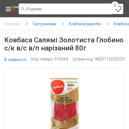
0
Гастрономія
Ковбасні вироби
Ковбаса 
Головна
Ковбаса Салямі Золотиста Глобино
с/к в/с в/п нарізаний 80г
Код товару: 010564
Штрих код: 4820112650223
В наявності