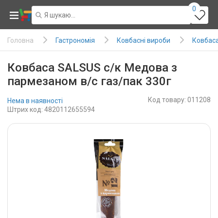
0
Гастрономія
Ковбасні вироби
Ковбаса 
Головна
Ковбаса SALSUS с/к Медова з
пармезаном в/с газ/пак 330г
Код товару: 011208
Нема в наявності
Штрих код: 4820112655594