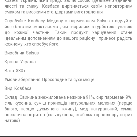
країна: Україна, який представляє собою ідеальне з'єднання
якості та смаку. Ковбаса вирізняється своїм неповторним
смаком та високими стандартами виготовлення.
Спробуйте Ковбасу Медову з пармезаном Salsus і відчуйте
його багатий смак і аромат, які творилися з турботою і увагою
до кожної частини. Такий продукт харчування стане
ідеальним доповненням до вашого раціону і принесе радість
кожному, хто спробує його.
Виробник Salsus
Країна Україна
Вага 330 г
Умови зберігання Прохолодне та сухе місце.
Вид Ковбаса
Склад Свинина знежилована нежирна 91%, сир пармезан 9%,
сіль кухонна, суміш прянощів натуральних мелених (перцю
білого, перцю духмяного, кмину), мед натуральний, суміш
посолочна нітритна (сіль кухонна, стабілізатор кольору нітрит
натрію).