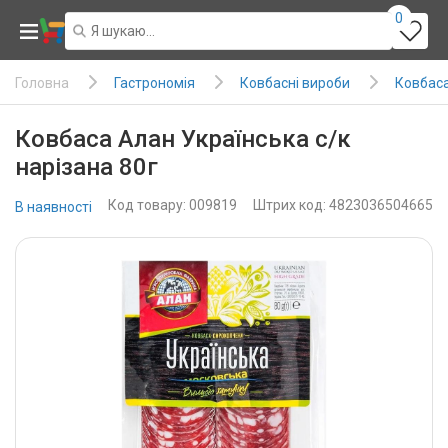
0
Гастрономія
Ковбасні вироби
Ковбаса 
Головна
Ковбаса Алан Українська с/к
нарізана 80г
Код товару: 009819
Штрих код: 4823036504665
В наявності