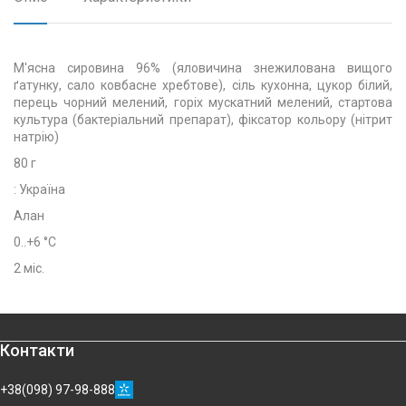
М'ясна сировина 96% (яловичина знежилована вищого
ґатунку, сало ковбасне хребтове), сіль кухонна, цукор білий,
перець чорний мелений, горіх мускатний мелений, стартова
культура (бактеріальний препарат), фіксатор кольору (нітрит
натрію)
80 г
: Україна
Алан
0..+6 °C
2 міс.
Контакти
+38(098) 97-98-888