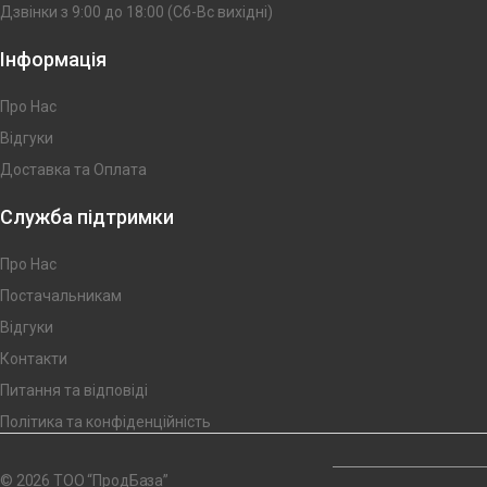
Дзвінки з 9:00 до 18:00 (Сб-Вс вихідні)
Інформація
Про Нас
Відгуки
Доставка та Оплата
Служба підтримки
Про Нас
Постачальникам
Відгуки
Контакти
Питання та відповіді
Політика та конфіденційність
© 2026 ТОО “ПродБаза”