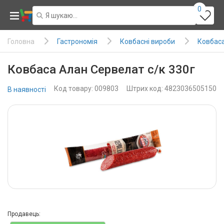
0
Гастрономія
Ковбасні вироби
Ковбаса 
Головна
Ковбаса Алан Сервелат с/к 330г
Код товару: 009803
Штрих код: 4823036505150
В наявності
Продавець: