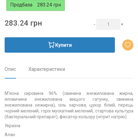
Продбаза
283.24 грн
283.24 грн
-
+
Купити
Опис
Характеристики
М'ясна сировина 96% (свинина знежилована жирна,
яловичина знежилована вищого гатунку, свинина
знежилована нежирна), сіль харчова, цукор білий, перець
чорний мелений, горіх мускатний мелений, стартова культура
(бактеріальний препарат), фіксатор кольору (нітрит натрію).
Україна
Алан