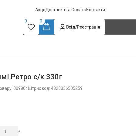
Акції
Доставка та Оплата
Контакти
0
0
Вхід/Реєстрація
мі Ретро с/к 330г
овару: 009804
Штрих код: 4823036505259
+