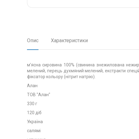
Опис
Характеристики
м’ясна сировина 100% (свинина знежилована нежирна
мелений, перець духмяний мелений, екстракти спецій 
фіксатор кольору (нітрит натрію).
Алан
ТОВ "Алан"
330 г
120 діб
Україна
салямі