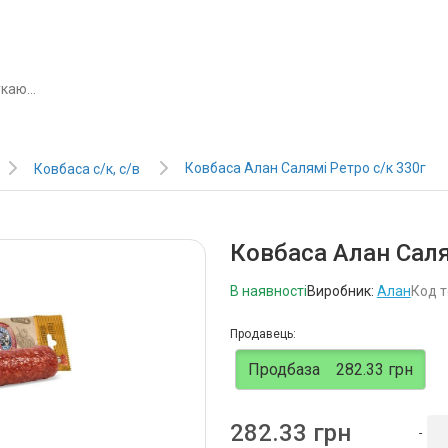
Ковбаса Алан Салямі Ретро с/к 330г
Ковбаса с/к, с/в
Ковбаса Алан Саля
В наявності
Виробник:
Алан
Код т
Продавець:
Продбаза
282.33 грн
282.33 грн
-