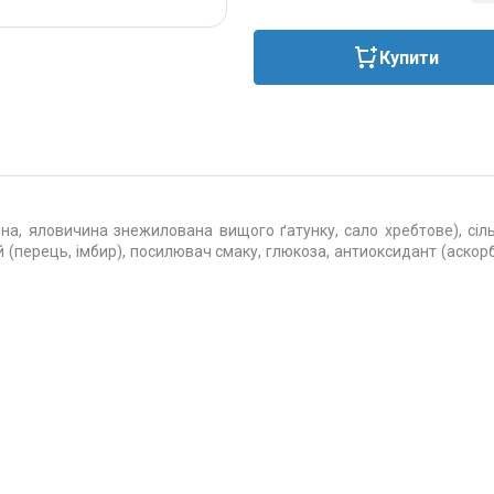
Купити
, яловичина знежилована вищого ґатунку, сало хребтове), сіль 
(перець, імбир), посилювач смаку, глюкоза, антиоксидант (аскорбі