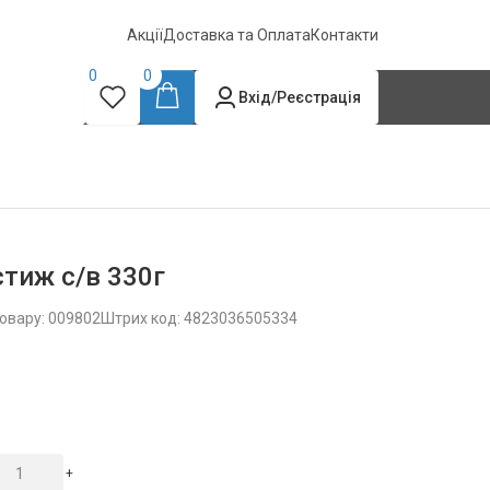
Акції
Доставка та Оплата
Контакти
0
0
Вхід/Реєстрація
тиж с/в 330г
овару: 009802
Штрих код: 4823036505334
+