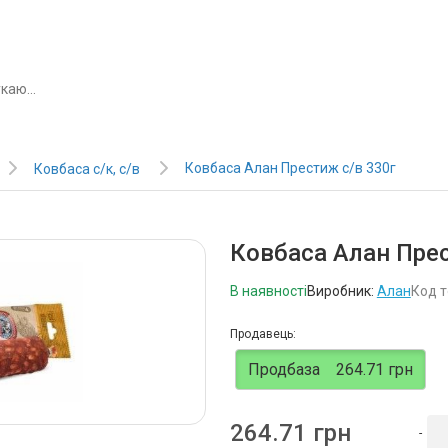
Ковбаса Алан Престиж с/в 330г
Ковбаса с/к, с/в
Ковбаса Алан Прес
В наявності
Виробник:
Алан
Код т
Продавець:
Продбаза
264.71 грн
264.71 грн
-