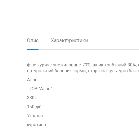
Опис
Характеристики
філе куряче знежиловане 70%, шпик хребтовий 30%, сіл
натуральний барвник кармін, стартова культура (бакте
Алан
: ТОВ "Алан"
330 г
150 діб
Україна
курятина