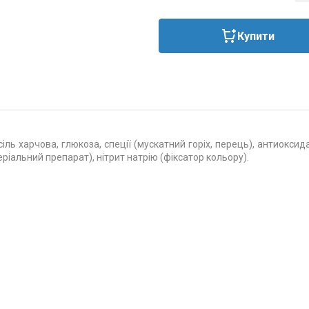
Купити
ь харчова, глюкоза, спеції (мускатний горіх, перець), антиоксидан
ріальний препарат), нітрит натрію (фіксатор кольору).