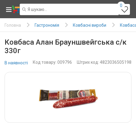
0
Гастрономія
Ковбасні вироби
Ковбаса 
Головна
Ковбаса Алан Брауншвейгська с/к
330г
Код товару: 009796
Штрих код: 4823036505198
В наявності