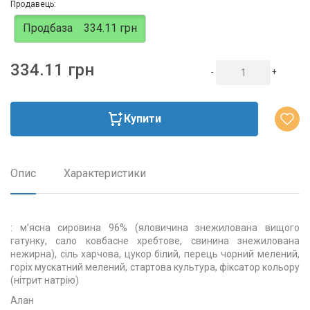
Продавець:
Продбаза
334.11 грн
334.11 грн
-
+
Купити
Опис
Характеристики
: м’ясна сировина 96% (яловичина знежилована вищого
гатунку, сало ковбасне хребтове, свинина знежилована
нежирна), сіль харчова, цукор білий, перець чорний мелений,
горіх мускатний мелений, стартова культура, фіксатор кольору
(нітрит натрію)
Алан