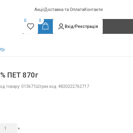
Акції
Доставка та Оплата
Контакти
0
0
Вхід/Реєстрація
70г
5% ПЕТ 870г
од товару: 013671
Штрих код: 4820222762717
+