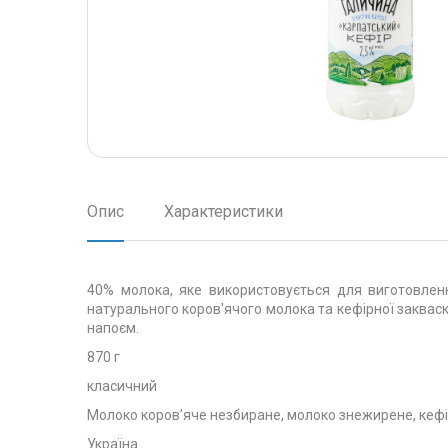
Опис
Характеристики
40% молока, яке використовується для виготовлення
натурального коров'ячого молока та кефірної заквас
напоєм.
870 г
класичний
Молоко коров’яче незбиране, молоко знежирене, кефі
Україна