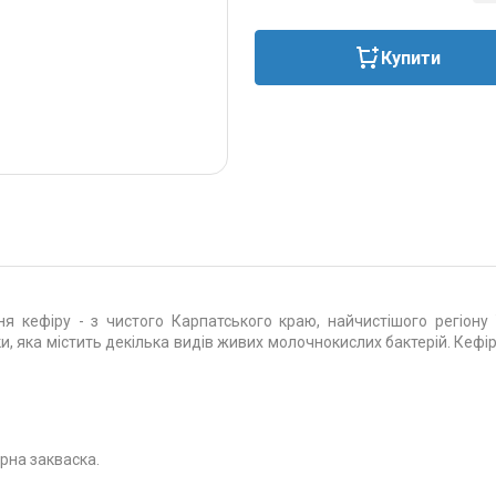
Купити
 кефіру - з чистого Карпатського краю, найчистішого регіону У
ки, яка містить декілька видів живих молочнокислих бактерій. К
рна закваска.