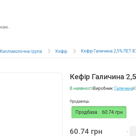
Кефір Галичина 2,5% ПЕТ 8
Кисломолочна група
Кефір
Кефір Галичина 2,
В наявності
Виробник:
Галичина
К
Продавець:
Продбаза
60.74 грн
60.74 грн
-