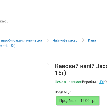
 вироби,бакалія імпульсна
Чай,кофе.какао
Кава
 стік 15г)
Кавовий напій Jaco
15г)
Нема в наявності
Виробник:
JDI
К
Продавець:
Продбаза
15.00 грн