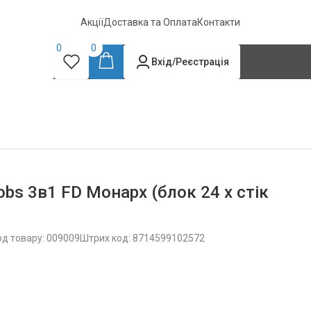
Акції
Доставка та Оплата
Контакти
0
0
Вхід/Реєстрація
bs 3в1 FD Монарх (блок 24 x стік
од товару: 009009
Штрих код: 8714599102572