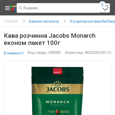
0
Бакалія загальна
Кондитерські вироби,бака
Головна
Кава розчинна Jacobs Monarch
економ пакет 100г
Код товару: 008985
Штрих код: 4820206290113
В наявності