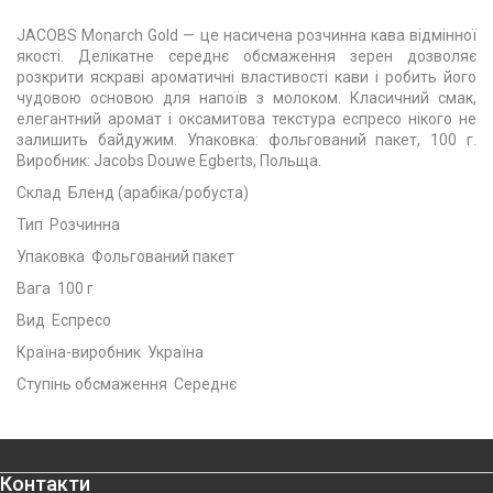
JACOBS Monarch Gold — це насичена розчинна кава відмінної
якості. Делікатне середнє обсмаження зерен дозволяє
розкрити яскраві ароматичні властивості кави і робить його
чудовою основою для напоїв з молоком. Класичний смак,
елегантний аромат і оксамитова текстура еспресо нікого не
залишить байдужим. Упаковка: фольгований пакет, 100 г.
Виробник: Jacobs Douwe Egberts, Польща.
Склад Бленд (арабіка/робуста)
Тип Розчинна
Упаковка Фольгований пакет
Вага 100 г
Вид Еспресо
Країна-виробник Україна
Ступінь обсмаження Середнє
Контакти