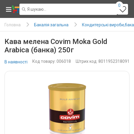
0
Бакалія загальна
Кондитерські вироби,бака
Головна
Кава мелена Covim Moka Gold
Arabica (банка) 250г
Код товару: 006018
Штрих код: 8011952318091
В наявності