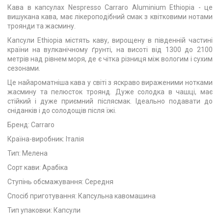
Кава в капсулах Nespresso Carraro Aluminium Ethiopia - це
вишукана кава, має лікероподібний смак з квітковими нотами
троянди та жасмину.
Капсули Ethiopia містять каву, вирощену в південній частині
країни на вулканічному ґрунті, на висоті від 1300 до 2100
метрів над рівнем моря, де є чітка різниця між вологим і сухим
сезонами.
Це найароматніша кава у світі з яскраво вираженими нотками
жасмину та пелюсток троянд. Дуже солодка в чашці, має
стійкий і дуже приємний післясмак. Ідеально подавати до
сніданків і до солодощів після їжі.
Бренд: Carraro
Країна-виробник: Iталiя
Тип: Мелена
Сорт кави: Арабіка
Ступінь обсмажування: Середня
Спосіб приготування: Капсульна кавомашина
Тип упаковки: Капсули