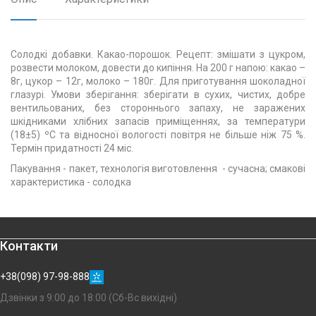
Солодкі добавки. Какао-порошок. Рецепт: змішати з цукром,
розвести молоком, довести до кипіння. На 200 г напою: какао –
8г, цукор – 12г, молоко – 180г. Для приготування шоколадної
глазурі. Умови зберігання: зберігати в сухих, чистих, добре
вентильованих, без стороннього запаху, не заражених
шкідниками хлібних запасів приміщеннях, за температури
(18±5) ºС та відносної вологості повітря не більше ніж 75 %.
Термін придатності 24 міс.
Пакування - пакет, технологія виготовлення - сучасна; смакові
характеристика - солодка
Контакти
+38(098) 97-98-888
Дзвінки з 9:00 до 18:00 (Сб-Вс вихідні)