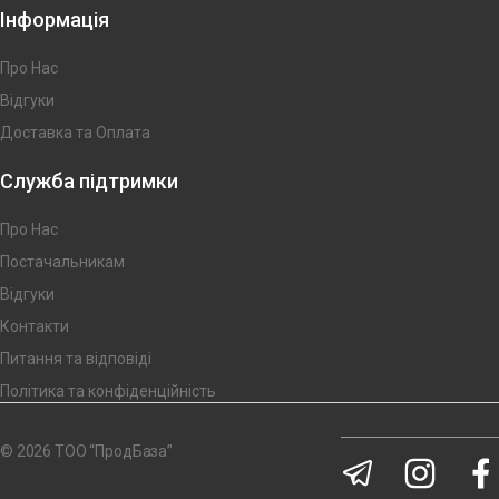
Інформація
Про Нас
Відгуки
Доставка та Оплата
Служба підтримки
Про Нас
Постачальникам
Відгуки
Контакти
Питання та відповіді
Політика та конфіденційність
© 2026 ТОО “ПродБаза”