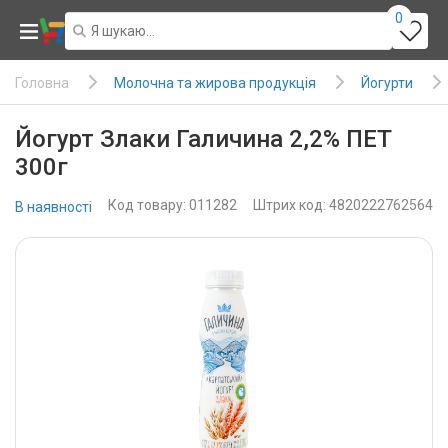
0
Молочна та жирова продукція
Йогурти
Головна
Йогурт Злаки Галичина 2,2% ПЕТ
300г
Код товару: 011282
Штрих код: 4820222762564
В наявності