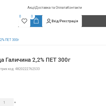
Акції
Доставка та Оплата
Контакти
0
0
Вхід/Реєстрація
,2% ПЕТ 300г
да Галичина 2,2% ПЕТ 300г
трих код: 4820222762533
+