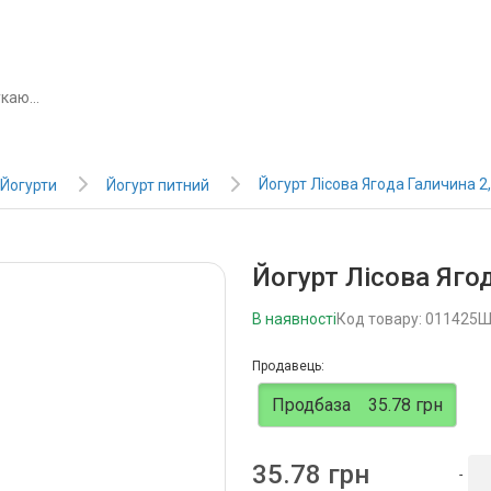
Йогурт Лісова Ягода Галичина 2
Йогурти
Йогурт питний
Йогурт Лісова Яго
В наявності
Код товару: 011425
Ш
Продавець:
Продбаза
35.78 грн
35.78 грн
-