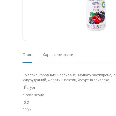
Опис
Характеристики
: молоко коров’яче незбиране, молоко знежирене, 
кукурудзяний, желатин, пектин, йогуртна закваска
: Йогурт
лісова ягода
: 2.2
300 г