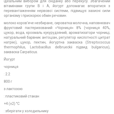
ідеальним вибором для сніданку або перекусу. Збагачений
вітамінами групи В і А, йогурт допомагає впоратися з
перевантаженням нервової системи, підвищує захисні сили
організму і прискорює обмін речовин.
молоко коров'яче незбиране, сироватка молочна, наповнювач
фруктовий пастеризований «Чорниця» 8% (чорниця 40%,
цукор, вода, крохмаль кукурудзяний, ароматизатори чорниці,
натуральний барвник антоціан, регулятор кислотності цитрат
натрію), цукор, пектин, йогуртна закваска (Streptococcus
thermophilus, Lactobacillus delbrueckii підвид bulgaricus),
закваска Carpaticus.
Йогурт
чорниця
: 2.2
800 г
з лактозою
: пластиковий стакан
+4 (±2) °C
: зберігати у холодильнику