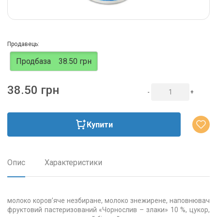
Продавець:
Продбаза
38.50 грн
38.50 грн
-
+
Купити
Опис
Характеристики
молоко коров’яче незбиране, молоко знежирене, наповнювач
фруктовий пастеризований «Чорнослив – злаки» 10 %, цукор,