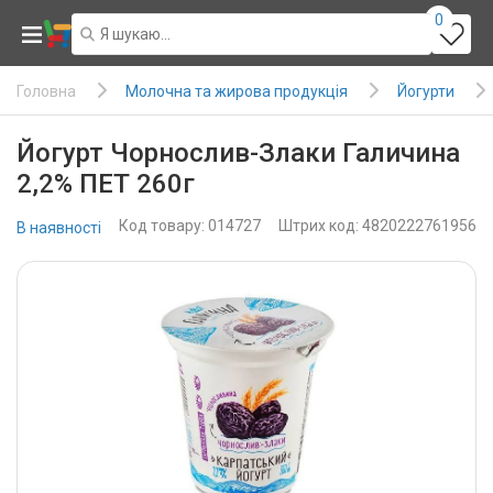
0
Молочна та жирова продукція
Йогурти
Головна
Йогурт Чорнослив-Злаки Галичина
2,2% ПЕТ 260г
Код товару: 014727
Штрих код: 4820222761956
В наявності