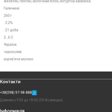
желатин, пектин, молочний білок, йогуртна закваска.
Галичина
260 г
: 2.2%
: 21 доба
2...6 C
Україна
чорнослив
коров’яче молоко
Контакти
+38(098) 97-98-888
Дзвінки з 9:00 до 18:00 (Сб-Вс вихідні)
Інформація