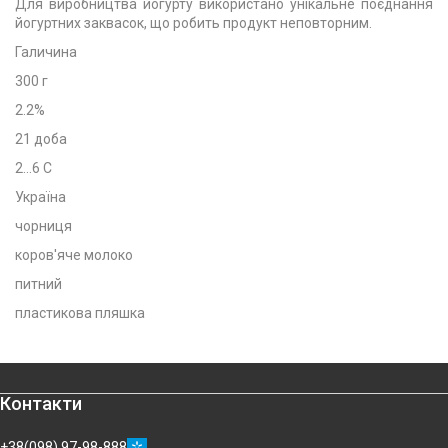
Для виробництва йогурту використано унікальне поєднання
йогуртних заквасок, що робить продукт неповторним.
Галичина
300 г
2.2%
21 доба
2...6 C
Україна
чорниця
коров'яче молоко
питний
пластикова пляшка
Контакти
+38(098) 97-98-888