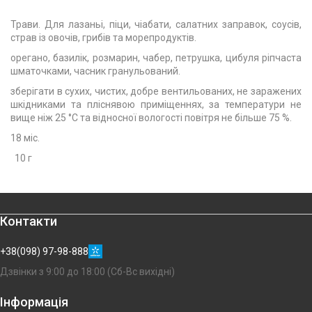
Трави. Для лазаньі, піци, чіабати, салатних заправок, соусів,
страв із овочів, грибів та морепродуктів.
орегано, базилік, розмарин, чабер, петрушка, цибуля ріпчаста
шматочками, часник гранульований.
зберігати в сухих, чистих, добре вентильованих, не заражених
шкідниками та пліснявою приміщеннях, за температури не
вище ніж 25 °С та відносної вологості повітря не більше 75 %.
18 міс.
10 г
Контакти
+38(098) 97-98-888
Дзвінки з 9:00 до 18:00 (Сб-Вс вихідні)
Інформація