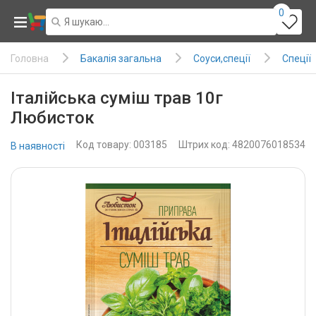
0
Бакалія загальна
Соуси,спеції
Спеції
Головна
Італійська суміш трав 10г
Любисток
Код товару: 003185
Штрих код: 4820076018534
В наявності